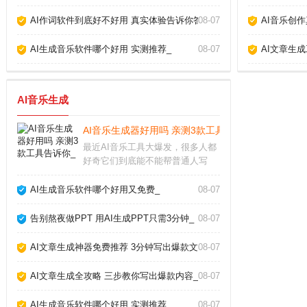
AI作词软件到底好不好用 真实体验告诉你答案_
08-07
AI音乐创
AI生成音乐软件哪个好用 实测推荐_
08-07
AI文章生
AI音乐生成
AI音乐生成器好用吗 亲测3款工具告诉你_
最近AI音乐工具大爆发，很多人都
好奇它们到底能不能帮普通人写
歌。作为一个试过十几款产品的音
乐爱好者，我发现现在的AI音乐生
AI生成音乐软件哪个好用又免费_
08-07
成器已经能产出相当完整的伴奏和
人声，但离完美还有距离。下面分
告别熬夜做PPT 用AI生成PPT只需3分钟_
08-07
享我的实测经验和避
AI文章生成神器免费推荐 3分钟写出爆款文章_
08-07
AI文章生成全攻略 三步教你写出爆款内容_
08-07
AI生成音乐软件哪个好用 实测推荐_
08-07