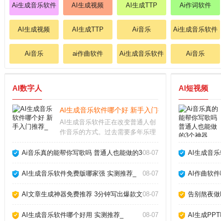
Ai生成音乐软件
AI生成视频
AI生成TTP
Ai作词软件
AI生成视频
AI生成TTP
Ai音乐
Ai生成音乐软件
Ai音乐
ai作曲软件
Ai生成音乐软件
Ai音乐
AI数字人
AI短视频
AI生成音乐软件哪个好 新手入门推荐_
AI生成音乐软件正在改变普通人创
作音乐的方式。过去需要多年乐理
知识才能写歌，现在用手机或电脑
就能生成完整曲目。这些工具降低
Ai音乐真的能帮你写歌吗 普通人也能做的3个神器_
08-07
AI生成音
了门槛，但也带来选择难题：功能
多不多、效果好不好、要不要付
AI生成音乐软件免费版哪家强 实测推荐_
08-07
AI作曲软
费？AI生成音乐软件
AI文章生成神器免费推荐 3分钟写出爆款文章_
08-07
告别熬夜做P
AI生成音乐软件哪个好用 实测推荐_
08-07
AI生成PP