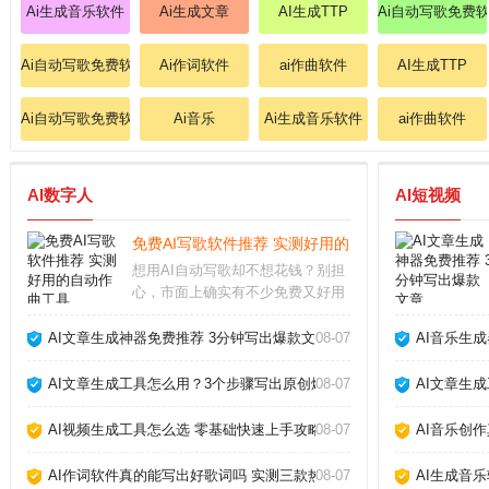
Ai生成音乐软件
Ai生成文章
AI生成TTP
Ai自动写歌免费
Ai自动写歌免费软件
Ai作词软件
ai作曲软件
AI生成TTP
Ai自动写歌免费软件
Ai音乐
Ai生成音乐软件
ai作曲软件
AI数字人
AI短视频
免费AI写歌软件推荐 实测好用的自动作曲工具_
想用AI自动写歌却不想花钱？别担
心，市面上确实有不少免费又好用
的工具。从旋律生成到歌词匹配，
这些软件能帮你快速完成一首完整
AI文章生成神器免费推荐 3分钟写出爆款文章_
08-07
AI音乐生
的歌曲。下面我结合亲身测试，聊
聊哪些真正值得下载。哪些AI写歌
AI文章生成工具怎么用？3个步骤写出原创爆款_
08-07
AI文章生
软件真正免费首先
AI视频生成工具怎么选 零基础快速上手攻略_
08-07
AI音乐创
AI作词软件真的能写出好歌词吗 实测三款热门工具告诉你答案_
08-07
AI生成音