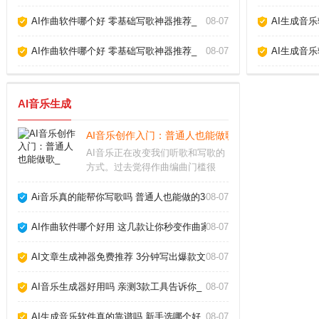
AI作曲软件哪个好 零基础写歌神器推荐_
08-07
AI生成音
AI作曲软件哪个好 零基础写歌神器推荐_
08-07
AI生成音
AI音乐生成
AI音乐创作入门：普通人也能做歌_
AI音乐正在改变我们听歌和写歌的
方式。过去觉得作曲编曲门槛很
高，现在借助人工智能工具，即使
不懂乐理也能快速生成完整的伴奏
Ai音乐真的能帮你写歌吗 普通人也能做的3个神器_
08-07
甚至人声。这不仅是技术突破，更
让音乐创作变得人人可尝试。AI音
AI作曲软件哪个好用 这几款让你秒变作曲家_
08-07
乐怎么制作市面上主
AI文章生成神器免费推荐 3分钟写出爆款文章_
08-07
AI音乐生成器好用吗 亲测3款工具告诉你_
08-07
AI生成音乐软件真的靠谱吗 新手选哪个好_
08-07