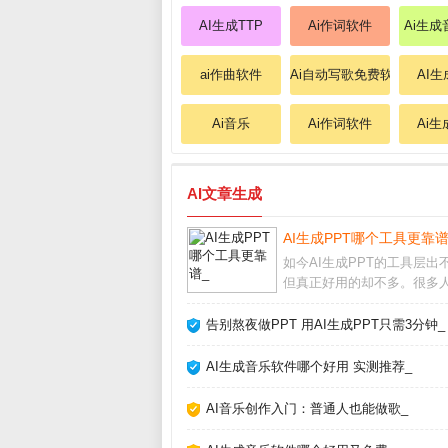
AI生成TTP
Ai作词软件
Ai生
ai作曲软件
Ai自动写歌免费软件
AI生
Ai音乐
Ai作词软件
Ai
AI文章生成
AI生成PPT哪个工具更靠谱
如今AI生成PPT的工具层出
但真正好用的却不多。很多
量时间找模板、调格式，其
直接用AI一键生成。本文结
告别熬夜做PPT 用AI生成PPT只需3分钟_
用多款工具的实测经验，帮
那些“假智能”的坑，找到最
AI生成音乐软件哪个好用 实测推荐_
己的AI做P
AI音乐创作入门：普通人也能做歌_