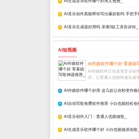
AI生成音乐软件哪个好用又免费_
AI音乐创作真能帮你写出爆款歌吗 手把手
AI音乐生成器好用吗 亲测3款工具告诉你_
AI短视频
AI作曲软件哪个好 零基础
AI作曲软件正在改变音乐创
式，让普通人也能快速生成
的旋律和伴奏。无论你是音
还是资深制作人，这类工具
AI作曲软件哪个好用 这几款让你秒变作曲
你突破灵感瓶颈。AI作曲软
用大多数AI作曲软件操作非
AI自动写歌免费软件推荐 小白也能轻松创
单，只需选择风格
AI音乐创作入门：普通人也能做歌_
AI生成音乐软件哪个好 小白也能做原创歌