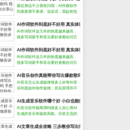
最近身边不少朋友问我，AI作曲软件
到底靠谱不靠谱。说实话，我起初也
半信半疑，但亲自上手试了几款之
后，发现它们确实能快速生成旋律和
AI作词软件到底好不好用 真实体验告诉你答案_
伴奏，尤其适合没学过乐理的新手。
AI作词软件这几年的热度越来越高，
今天就把我的真实体验和挑选方法分
很多写词新手和音乐爱好者都在问它
享给大家
到底能不能派上用场。从我的实际体
验来看，它确实能帮我们快速生成歌
AI作词软件到底好不好用 真实体验告诉你答案_
词框架，但要想写出真正打动人心的
AI作词软件这几年的热度越来越高，
句子，还得靠人工打磨。AI作词软件
很多写词新手和音乐爱好者都在问它
怎么
到底能不能派上用场。从我的实际体
验来看，它确实能帮我们快速生成歌
AI音乐创作真能帮你写出爆款歌吗 手把手教你玩转AI作歌_
词框架，但要想写出真正打动人心的
AI音乐怎么生成旋律很多人好奇AI音
句子，还得靠人工打磨。AI作词软件
乐到底如何创作旋律。其实原理并不
怎么
复杂，AI通过学习海量现成歌曲的节
奏、和弦走向和音高变化，逐渐掌握
AI生成音乐软件哪个好 小白也能做原创歌_
了人类音乐的基本规律。你只需输入
AI音乐软件能商用吗很多人担心用AI
风格关键词，比如“忧伤的钢琴曲”或
生成的音乐有版权风险。目前主流的
AI生成音乐软件，比如Suno、
Udio，都允许付费用户将生成的音乐
AI文章生成全攻略 三步教你写出爆款内容_