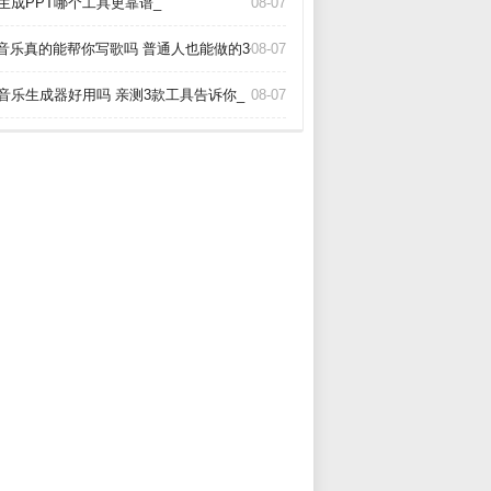
I生成PPT哪个工具更靠谱_
08-07
i音乐真的能帮你写歌吗 普通人也能做的3个神器_
08-07
I音乐生成器好用吗 亲测3款工具告诉你_
08-07