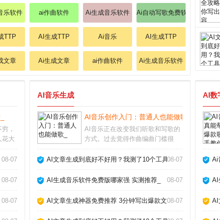
成音乐软件
ai作曲软件
Ai生成音乐软件
Ai自动写歌免费软件
成TTP
AI生成TTP
Ai音乐
AI生成TTP
生成文章
Ai生成文章
ai作曲软件
Ai生成音乐软件
AI音乐生成
AI
_
AI音乐创作入门：普通人也能做歌_
不穷，
AI音乐正在改变我们听歌和写歌的
人花大
方式。过去觉得作曲编曲门槛很
实不如
高，现在借助人工智能工具，即使
合我使
不懂乐理也能快速生成完整的伴奏
08-07
AI文章生成到底好不好用？我测了10个工具告诉你真相_
08-07
A
你避开
甚至人声。这不仅是技术突破，更
适合自
让音乐创作变得人人可尝试。AI音
08-07
AI生成音乐软件免费版哪家强 实测推荐_
08-07
A
乐怎么制作市面上主
08-07
AI文章生成神器免费推荐 3分钟写出爆款文章_
08-07
A