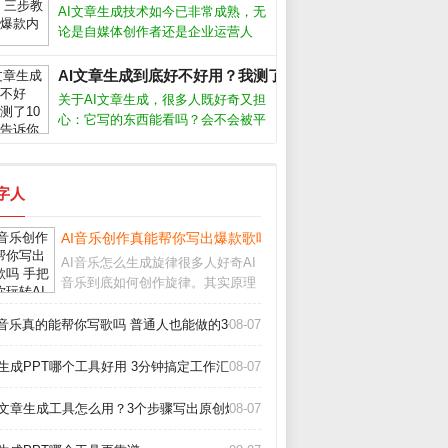
用于商业用途，但免费版通常只能个
AI文章生成技术如今已非常成熟，无
人使用。不同平台的具体条款差异很
论是自媒体创作者还是企业运营人
员，都能借助它快速产出高质量内
容。但很多人只停留在“复制粘贴”层
AI文章生成到底好不好用？我测了10个工具告诉你真相_
面，浪费了这个强大工具的真正潜
关于AI文章生成，很多人既好奇又担
力。要想让AI写出符合需求、有深
心：它写的东西能看吗？会不会被平
度、能吸引
台判为作弊？经过半年多深度使用，
我实测了市面上主流工具，发现它并
非万能，但用对方法确实能大幅提升
数字人
写作效率。关键在于理解它的能力和
局限，
AI音乐创作真能帮你写出爆款歌吗 手把手教你玩转AI作歌_
AI音乐怎么生成旋律很多人好奇AI
音乐到底如何创作旋律。其实原理
并不复杂，AI通过学习海量现成歌
曲的节奏、和弦走向和音高变化，
i音乐真的能帮你写歌吗 普通人也能做的3个神器_
08-07
逐渐掌握了人类音乐的基本规律。
你只需输入风格关键词，比如“忧伤
I生成PPT哪个工具好用 3分钟搞定工作汇报_
08-07
的钢琴曲”或
I文章生成工具怎么用？3个步骤写出原创爆款_
08-07