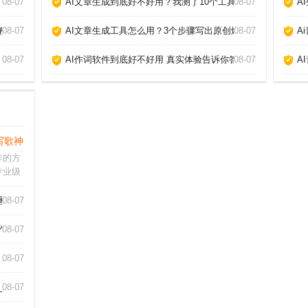
08-07
AI文章生成到底好不好用？我测了10个工具告诉你真相_
08-07
A
教你玩转AI作歌_
08-07
AI文章生成工具怎么用？3个步骤写出原创爆款_
08-07
A
08-07
AI作词软件到底好不好用 真实体验告诉你答案_
08-07
A
写歌神器推荐_
作的方
专业级
乐小白
都能帮
家_
08-07
件怎么
常简
作_
08-07
08-07
_
08-07