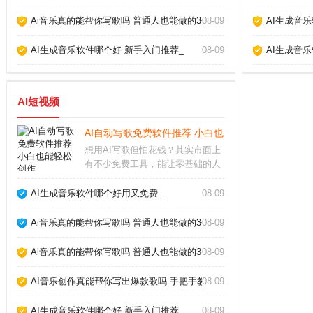
Ai音乐真的能帮你写歌吗 普通人也能做的3个神器_
08-09
AI生成音
AI生成音乐软件哪个好 新手入门推荐_
08-09
AI生成音
AI短视频
AI自动写歌免费软件推荐 小白也能轻松创作_
想用AI写歌但怕花钱？其实市面上
有不少免费工具，能让零基础的人
也快速生成原创旋律。今天我就从
实际使用体验出发，聊聊几款真正
AI生成音乐软件哪个好用又免费_
08-09
好用的AI自动写歌免费软件，帮你
绕过那些华而不实的坑。免费AI写
Ai音乐真的能帮你写歌吗 普通人也能做的3个神器_
08-09
歌软件哪个好用
Ai音乐真的能帮你写歌吗 普通人也能做的3个神器_
08-09
AI音乐创作真能帮你写出爆款歌吗 手把手教你玩转AI作歌_
08-09
AI生成音乐软件哪个好 新手入门推荐_
08-09