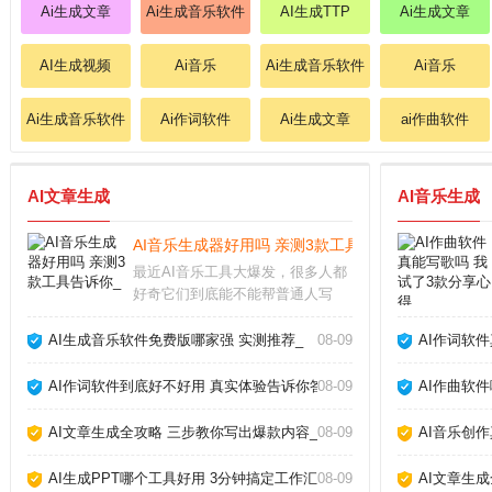
Ai生成文章
Ai生成音乐软件
AI生成TTP
Ai生成文章
AI生成视频
Ai音乐
Ai生成音乐软件
Ai音乐
Ai生成音乐软件
Ai作词软件
Ai生成文章
ai作曲软件
AI文章生成
AI音乐生成
AI音乐生成器好用吗 亲测3款工具告诉你_
最近AI音乐工具大爆发，很多人都
好奇它们到底能不能帮普通人写
歌。作为一个试过十几款产品的音
乐爱好者，我发现现在的AI音乐生
AI生成音乐软件免费版哪家强 实测推荐_
08-09
AI作词软
成器已经能产出相当完整的伴奏和
人声，但离完美还有距离。下面分
AI作词软件到底好不好用 真实体验告诉你答案_
08-09
AI作曲软
享我的实测经验和避
AI文章生成全攻略 三步教你写出爆款内容_
08-09
AI音乐创
AI生成PPT哪个工具好用 3分钟搞定工作汇报_
08-09
AI文章生